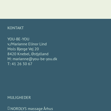
KONTAKT
YOU-BE-YOU
v./Marianne Elinor Lind
Mols Bjerge Vej 20
8420 Knebel, Østjylland
M:
marianne@you-be-you.dk
T:
41 26 30 67
MULIGHEDER
NORDLYS massage Århus