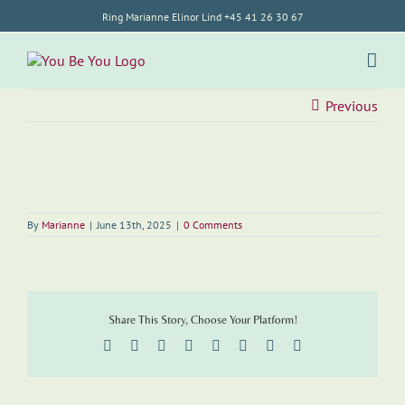
Skip
Ring Marianne Elinor Lind +45 41 26 30 67
to
content
Previous
By
Marianne
|
June 13th, 2025
|
0 Comments
Share This Story, Choose Your Platform!
Facebook
Twitter
Reddit
LinkedIn
Tumblr
Pinterest
Vk
Email