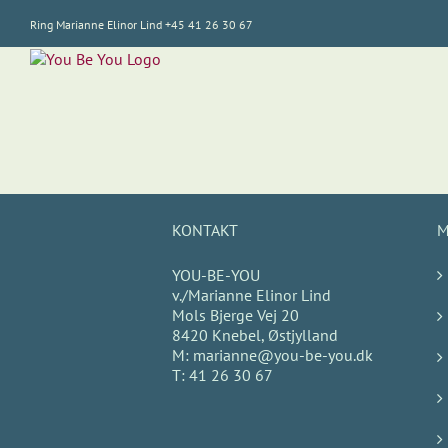
Skip
Ring Marianne Elinor Lind +45 41 26 30 67
to
content
KONTAKT
M
YOU-BE-YOU
v./Marianne Elinor Lind
Mols Bjerge Vej 20
8420 Knebel, Østjylland
M:
marianne@you-be-you.dk
T:
41 26 30 67