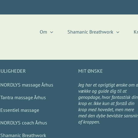
Om
Shamanic Breathwork
K
ULIGHEDER
MIT ØNSKE
NORDLYS massage Århus
Jeg har et oprigtigt ønske om a
vække og guide dig til at
genopdage, hvor fantastisk din
Tantra massage Århus
krop er. Ikke kun at forstå din
krop med hovedet, men mere
Essentiel massage
med den dybe bevidste sansni
af kroppen.
NORDLYS coach Århus
Shamanic Breathwork