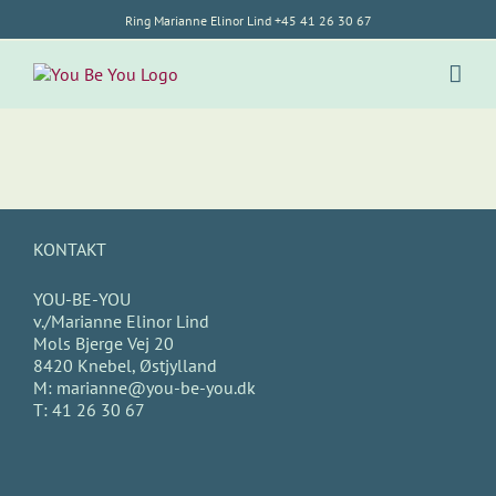
Skip
Ring Marianne Elinor Lind +45 41 26 30 67
to
content
KONTAKT
YOU-BE-YOU
v./Marianne Elinor Lind
Mols Bjerge Vej 20
8420 Knebel, Østjylland
M:
marianne@you-be-you.dk
T:
41 26 30 67