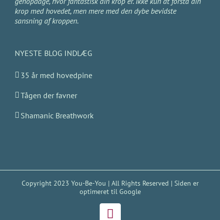
genopdage, hvor fantastisk din krop er. Ikke kun at forstå din
krop med hovedet, men mere med den dybe bevidste
sansning af kroppen.
NYESTE BLOG INDLÆG
35 år med hovedpine
Tågen der favner
Shamanic Breathwork
Copyright 2023 You-Be-You | All Rights Reserved | Siden er
optimeret til
Google
Facebook