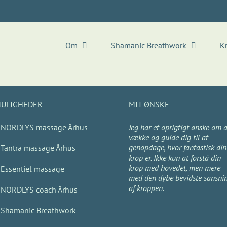
Om
Shamanic Breathwork
K
ULIGHEDER
MIT ØNSKE
NORDLYS massage Århus
Jeg har et oprigtigt ønske om a
vække og guide dig til at
genopdage, hvor fantastisk din
Tantra massage Århus
krop er. Ikke kun at forstå din
krop med hovedet, men mere
Essentiel massage
med den dybe bevidste sansni
af kroppen.
NORDLYS coach Århus
Shamanic Breathwork