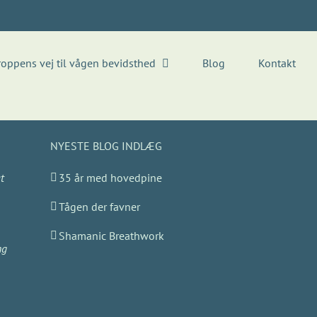
roppens vej til vågen bevidsthed
Blog
Kontakt
NYESTE BLOG INDLÆG
t
35 år med hovedpine
Tågen der favner
Shamanic Breathwork
ng