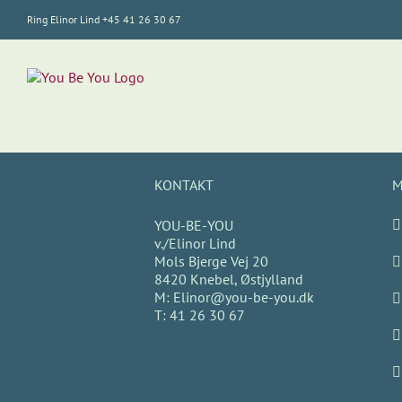
Skip
Ring Elinor Lind +45 41 26 30 67
to
content
KONTAKT
M
YOU-BE-YOU
v./Elinor Lind
Mols Bjerge Vej 20
8420 Knebel, Østjylland
M:
Elinor@you-be-you.dk
T:
41 26 30 67