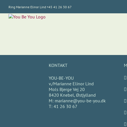
Skip
Ring Marianne Elinor Lind +45 41 26 30 67
to
content
KONTAKT
M
YOU-BE-YOU
v./Marianne Elinor Lind
Mols Bjerge Vej 20
8420 Knebel, Østjylland
M:
marianne@you-be-you.dk
T:
41 26 30 67