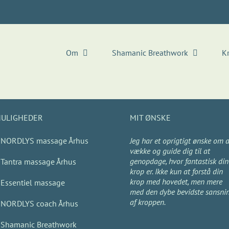
Om
Shamanic Breathwork
K
ULIGHEDER
MIT ØNSKE
NORDLYS massage Århus
Jeg har et oprigtigt ønske om a
vække og guide dig til at
genopdage, hvor fantastisk din
Tantra massage Århus
krop er. Ikke kun at forstå din
krop med hovedet, men mere
Essentiel massage
med den dybe bevidste sansni
af kroppen.
NORDLYS coach Århus
Shamanic Breathwork