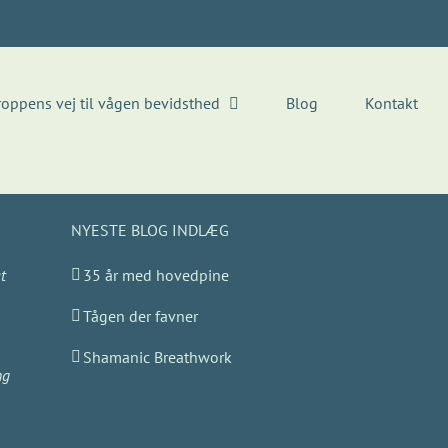
roppens vej til vågen bevidsthed
Blog
Kontakt
NYESTE BLOG INDLÆG
t
35 år med hovedpine
Tågen der favner
Shamanic Breathwork
ng