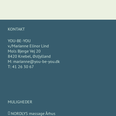
KONTAKT
YOU-BE-YOU
v./Marianne Elinor Lind
Mols Bjerge Vej 20
8420 Knebel, Østjylland
M:
marianne@you-be-you.dk
T:
41 26 30 67
MULIGHEDER
NORDLYS massage Århus