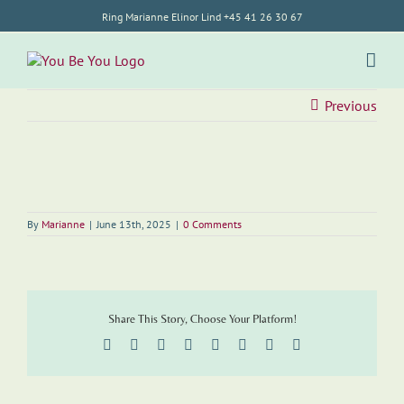
Skip
Ring Marianne Elinor Lind +45 41 26 30 67
to
content
Previous
By
Marianne
|
June 13th, 2025
|
0 Comments
Share This Story, Choose Your Platform!
Facebook
Twitter
Reddit
LinkedIn
Tumblr
Pinterest
Vk
Email